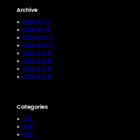
r
Archive
c
h
2025 年 2 月
2025 年 1 月
2024 年 12 月
2024 年 10 月
2024 年 9 月
2024 年 8 月
2024 年 7 月
2024 年 6 月
Categories
文章
新闻
资讯