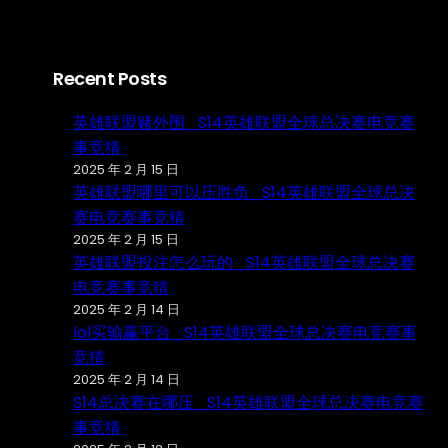
Recent Posts
英雄联盟赌外围_S14英雄联盟全球总决赛电竞赛
事竞猜
2025 年 2 月 15 日
英雄联盟哪里可以压胜负_S14英雄联盟全球总决
赛电竞赛事竞猜
2025 年 2 月 15 日
英雄联盟投注怎么玩的_S14英雄联盟全球总决赛
电竞赛事竞猜
2025 年 2 月 14 日
lol买输赢平台_S14英雄联盟全球总决赛电竞赛事
竞猜
2025 年 2 月 14 日
S14总决赛在哪压_S14英雄联盟全球总决赛电竞赛
事竞猜