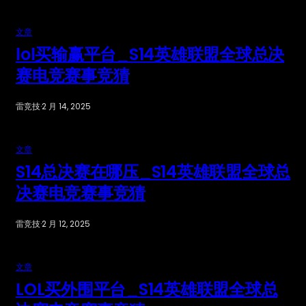
文章
lol买输赢平台_S14英雄联盟全球总决
赛电竞赛事竞猜
雷竞技
·
2 月 14, 2025
文章
S14总决赛在哪压_S14英雄联盟全球总
决赛电竞赛事竞猜
雷竞技
·
2 月 12, 2025
文章
LOL买外围平台_S14英雄联盟全球总