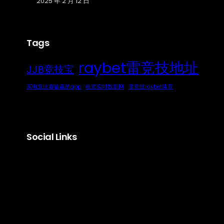
2025 年 2 月 12 日
Tags
raybet雷竞技地址
JJB竞技宝
买电竞比赛输赢的app
电竞实时数据网
雷竞技raybet体育
Social Links
Facebook
Twitter
LinkedIn
Instagram