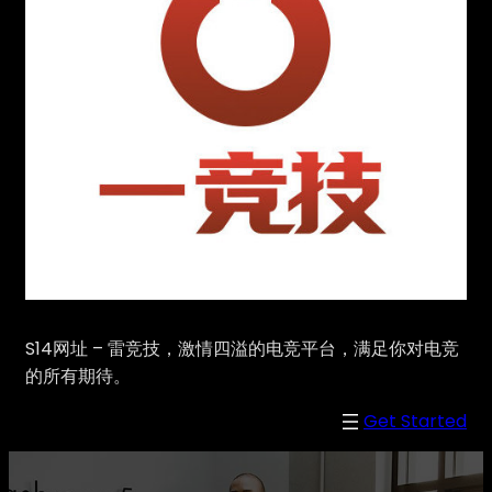
S14网址 – 雷竞技，激情四溢的电竞平台，满足你对电竞
的所有期待。
Get Started