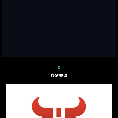
Facebook
Twitter
YouTube
LinkedIn