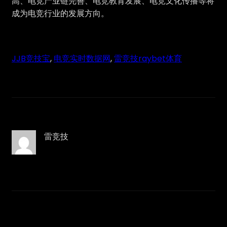
高、电竞产业链完善、电竞教育发展、电竞文化传播等将
成为电竞行业的发展方向。
JJB竞技宝
, 
电竞实时数据网
, 
雷竞技raybet体育
雷竞技