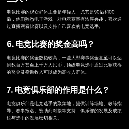
电竞比赛的观众群体主要是年轻人，尤其是90后和00
后，他们熟悉电子游戏，对电竞赛事有浓厚兴趣，喜欢通
过直播观看比赛以及支持自己喜欢的电竞选手。
6. 电竞比赛的奖金高吗？
电竞比赛的奖金数额较高，一些大型赛事奖金甚至可以达
到数百万甚至上千万人民币，顶级电竞选手通过比赛获得
的奖金及赞助收入可以成为高收入群体。
7. 电竞俱乐部的作用是什么？
电竞俱乐部是电竞选手的聚集地，提供训练场地、教练指
导、赛事报名、赞助商对接等支持，俱乐部的发展及成绩
也与选手的发展密切相关。