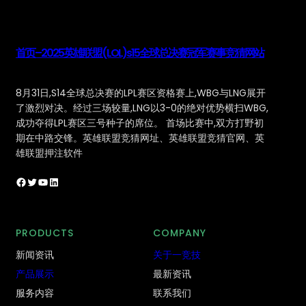
首页–2025英雄联盟(LOL)s15全球总决赛冠军赛事竞猜网站
8月31日,S14全球总决赛的LPL赛区资格赛上,WBG与LNG展开
了激烈对决。经过三场较量,LNG以3-0的绝对优势横扫WBG,
成功夺得LPL赛区三号种子的席位。 首场比赛中,双方打野初
期在中路交锋。英雄联盟竞猜网址、英雄联盟竞猜官网、英
雄联盟押注软件
Facebook
Twitter
YouTube
LinkedIn
PRODUCTS
COMPANY
新闻资讯
关于一竞技
产品展示
最新资讯
服务内容
联系我们