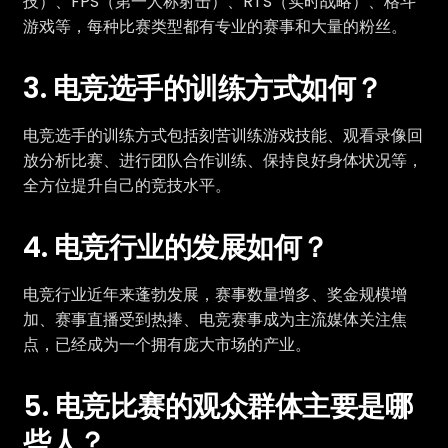
技）、FPS（第一人称射击）、RTS（实时战略）、格斗
游戏等，每种比赛类型都有专业的赛事和大量的粉丝。
3. 电竞选手的训练方式如何？
电竞选手的训练方式包括刻苦训练游戏技能、观看录像回
放分析比赛、进行团队合作训练、保持良好身体状况等，
全方位提升自己的竞技水平。
4. 电竞行业的发展如何？
电竞行业近年来蓬勃发展，赛事数量增多、奖金规模增
加、赛事直播受到热捧、电竞赛事成为主流媒体关注焦
点，已经成为一个拥有庞大市场的产业。
5. 电竞比赛的观众群体主要是哪
些人？