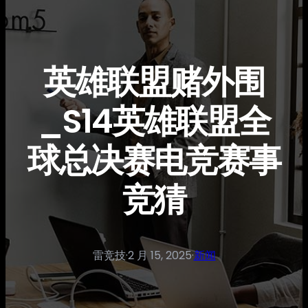
英雄联盟赌外围
_S14英雄联盟全
球总决赛电竞赛事
竞猜
雷竞技
·
2 月 15, 2025
·
新闻