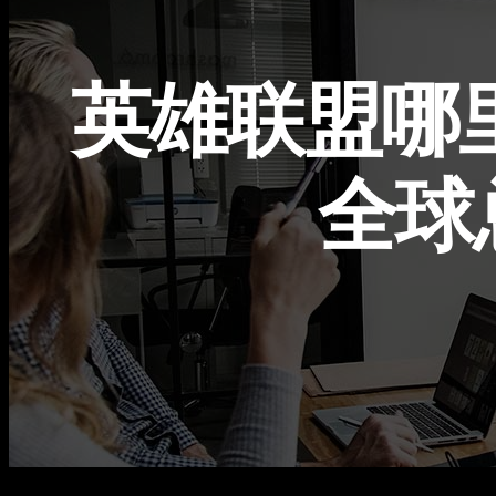
英雄联盟哪里
全球