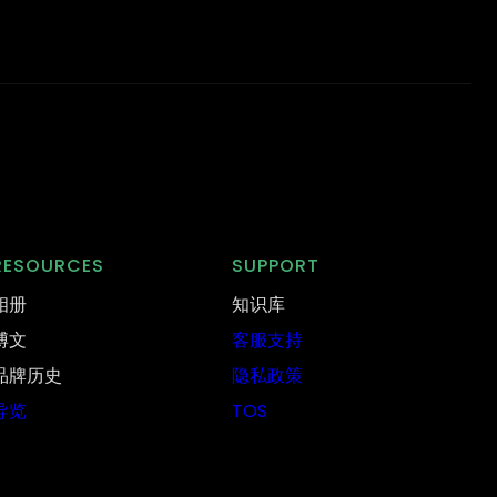
RESOURCES
SUPPORT
相册
知识库
博文
客服支持
品牌历史
隐私政策
导览
TOS