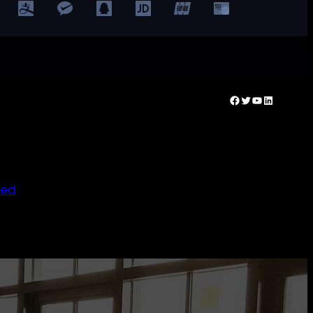
Facebook
Twitter
YouTube
LinkedIn
ted