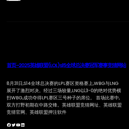
首页–2025英雄联盟(LOL)s15全球总决赛冠军赛事竞猜网站
8月31日,S14全球总决赛的LPL赛区资格赛上,WBG与LNG
展开了激烈对决。经过三场较量,LNG以3-0的绝对优势横
扫WBG,成功夺得LPL赛区三号种子的席位。 首场比赛中,
双方打野初期在中路交锋。英雄联盟竞猜网址、英雄联盟
竞猜官网、英雄联盟押注软件
Facebook
Twitter
YouTube
LinkedIn