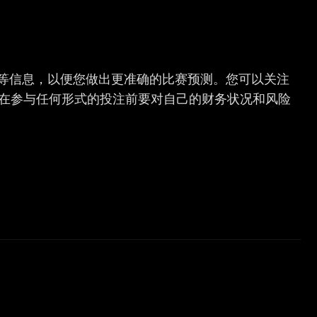
术等信息，以便您做出更准确的比赛预测。您可以关注
得在参与任何形式的投注前要对自己的财务状况和风险