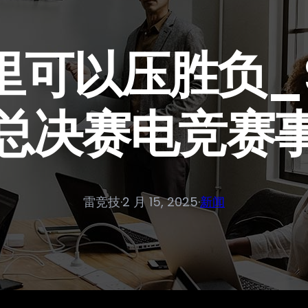
可以压胜负_
总决赛电竞赛
雷竞技
·
2 月 15, 2025
·
新闻