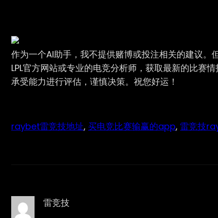
作为一个AI助手，我不提供赌博或投注相关的建议。
LPL官方网站或专业的电竞分析师，获取最新的比赛
承受能力进行评估，谨慎决策。祝您好运！
raybet雷竞技地址
, 
买电竞比赛输赢的app
, 
雷竞技ra
雷竞技