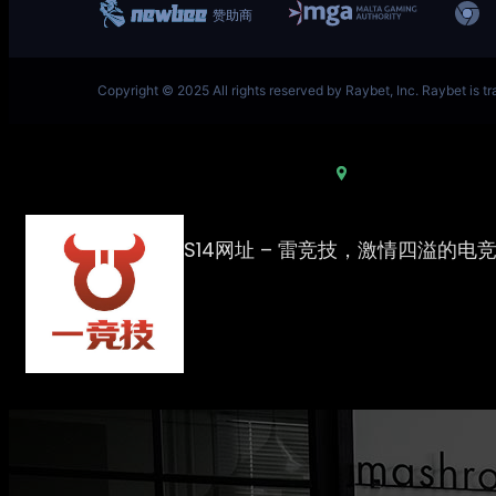
S14网址 – 雷竞技，激情四溢的