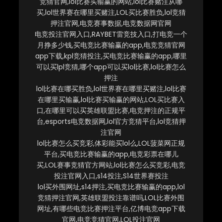
竞猜官网,lol比赛买输赢的网站,lol比赛赌注从哪
买,lol世界赛在哪里买赌注,LOL买比赛胜负,lol竞猜
押注官网,电竞赛事数据,电竞数据网官网
电竞投注官网入口,RAYBET雷竞技入口,打电竞一个
月挣多少钱,买电竞比赛输赢的app,电竞竞猜官网
app下载,kpl竞猜投注,买电竞比赛输赢的app,哪里
可以买lpl竞猜,哪个app可以买lol比赛,lol比赛怎么
押注
lol比赛在哪买胜负,lol世界赛在哪里买赌注,lol比赛
在哪里买输赢,lol比赛买输赢的网站,LOL买比赛入
口,在哪里可以买英雄联盟比赛,电竞押注的正规平
台,esports电竞数据网,lol官方竞猜平台,lol竞猜押
注官网
lol比赛怎么买竞彩,体彩能买lol么,LOL菠菜网正规
平台,买电竞比赛输赢的app,电竞彩票在哪儿
买,LOL赛事竞猜官方网站,lol比赛怎么买竞彩,电竞
投注官网入口,s14投注,S14世界赛投注
lol买外围网址,s14押注,买电竞比赛输赢的app,lol
竞猜押注官网,英雄联盟投注靠谱吗,LOL比赛外围
网址,有哪些电竞比赛押注平台,亿博电竞app下载
官网,电竞竞猜官网,LOL投注官网