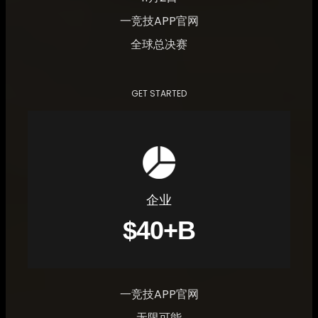
一竞技APP官网
全球总决赛
GET STARTED
企业
$40+B
一竞技APP官网
无限可能