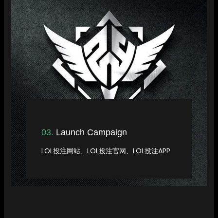
03.
Launch Campaign
LOL投注网站、LOL投注官网、LOL投注APP