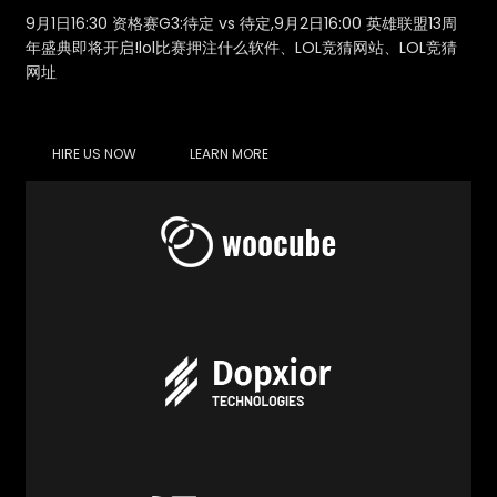
9月1日16:30 资格赛G3:待定 vs 待定,9月2日16:00 英雄联盟13周
年盛典即将开启!lol比赛押注什么软件、LOL竞猜网站、LOL竞猜
网址
HIRE US NOW
LEARN MORE