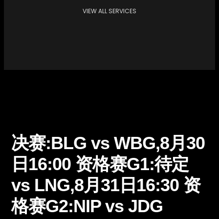
VIEW ALL SERVICES
决赛:BLG vs WBG,8月30
日16:00 资格赛G1:待定
vs LNG,8月31日16:30 资
格赛G2:NIP vs JDG