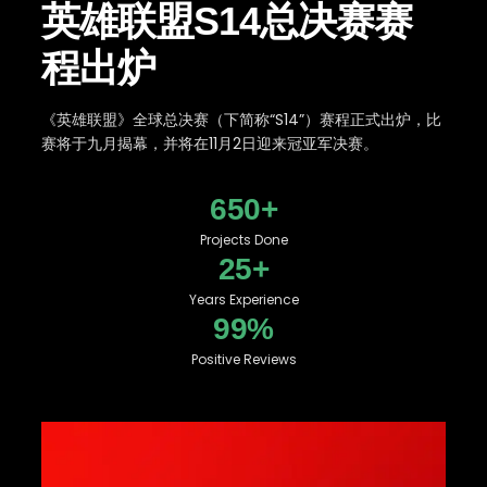
英雄联盟S14总决赛赛
程出炉
《英雄联盟》全球总决赛（下简称“S14”）赛程正式出炉，比
赛将于九月揭幕，并将在11月2日迎来冠亚军决赛。
650+
Projects Done
25+
Years Experience
99%
Positive Reviews