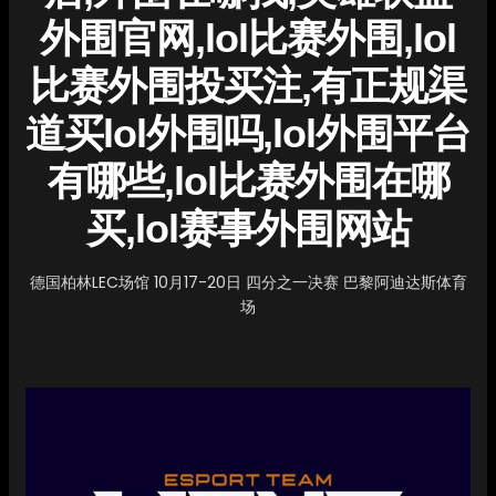
外围官网,lol比赛外围,lol
比赛外围投买注,有正规渠
道买lol外围吗,lol外围平台
有哪些,lol比赛外围在哪
买,lol赛事外围网站
德国柏林LEC场馆 10月17-20日 四分之一决赛 巴黎阿迪达斯体育
场