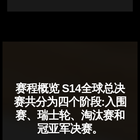
赛程概览 S14全球总决
赛共分为四个阶段:入围
赛、瑞士轮、淘汰赛和
冠亚军决赛。