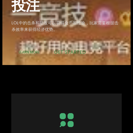
投注
LOL中的击杀和助攻可以获得金币和经验，玩家需要根据击
杀效率来获得经济优势。
GET STARTED
LEARN MORE