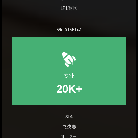
LPL赛区
GET STARTED
专业
20K+
S14
总决赛
11月2日