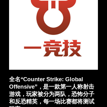
全名“Counter Strike: Global
Offensive”，是一款第一人称射击
游戏，玩家被分为两队，恐怖分子
和反恐精英，每一场比赛都将测试