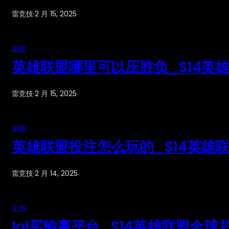
雷竞技
·
2 月 15, 2025
新闻
英雄联盟哪里可以压胜负_S14英
雷竞技
·
2 月 15, 2025
新闻
英雄联盟投注怎么玩的_S14英雄
雷竞技
·
2 月 14, 2025
文章
lol买输赢平台_S14英雄联盟全