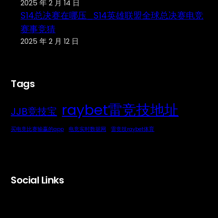
2025 年 2 月 14 日
S14总决赛在哪压_S14英雄联盟全球总决赛电竞
赛事竞猜
2025 年 2 月 12 日
Tags
raybet雷竞技地址
JJB竞技宝
买电竞比赛输赢的app
电竞实时数据网
雷竞技raybet体育
Social Links
Facebook
Twitter
LinkedIn
Instagram