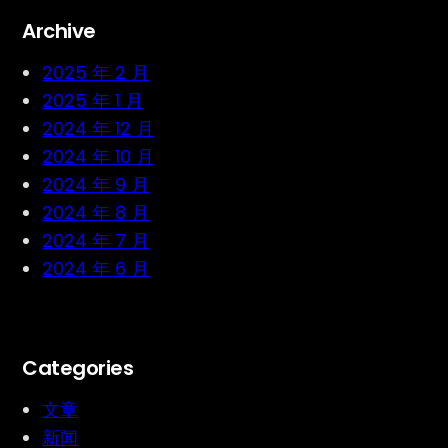
r
Archive
c
h
2025 年 2 月
2025 年 1 月
2024 年 12 月
2024 年 10 月
2024 年 9 月
2024 年 8 月
2024 年 7 月
2024 年 6 月
Categories
文章
新闻