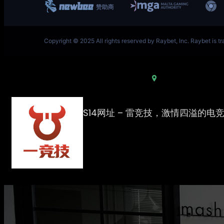
S14网址 – 雷竞技，激情四溢的