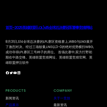
首页–2025英雄联盟(LOL)s15全球总决赛冠军赛事竞猜网站
8月31日,S14全球总决赛的LPL赛区资格赛上,WBG与LNG展开
了激烈对决。经过三场较量,LNG以3-0的绝对优势横扫WBG,
成功夺得LPL赛区三号种子的席位。 首场比赛中,双方打野初
期在中路交锋。英雄联盟竞猜网址、英雄联盟竞猜官网、英
雄联盟押注软件
Facebook
Twitter
YouTube
LinkedIn
PRODUCTS
COMPANY
新闻资讯
关于一竞技
产品展示
最新资讯