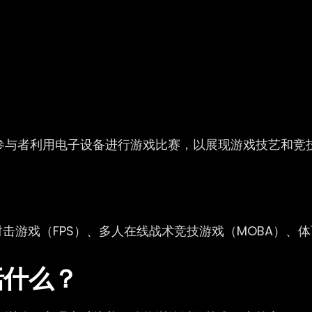
参与者利用电子设备进行游戏比赛，以展现游戏技艺和竞
击游戏（FPS）、多人在线战术竞技游戏（MOBA）、
括什么？