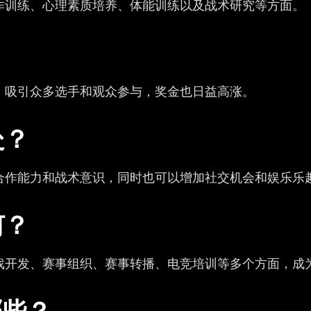
作训练、心理素质培养、体能训练以及战术研究等方面。
，吸引众多选手和观众参与，奖金也日益高涨。
处？
合作能力和战术意识，同时也可以增加社交机会和娱乐乐
何？
戏开发、赛事组织、赛事转播、电竞培训等多个方面，成