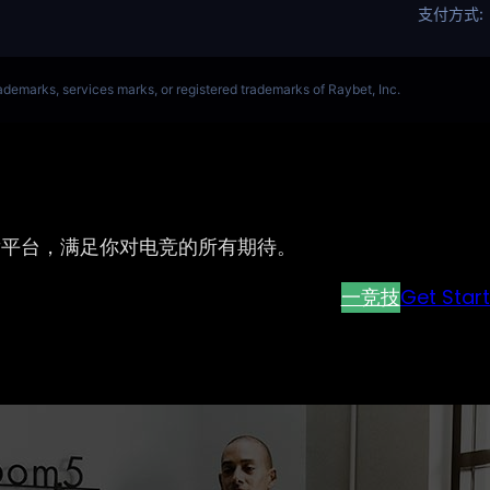
电竞平台，满足你对电竞的所有期待。
一竞技
Get Star