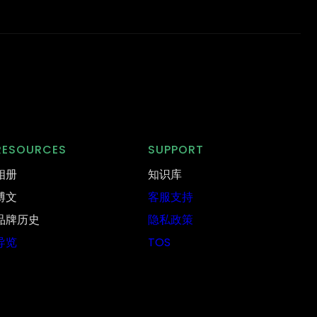
RESOURCES
SUPPORT
相册
知识库
博文
客服支持
品牌历史
隐私政策
导览
TOS