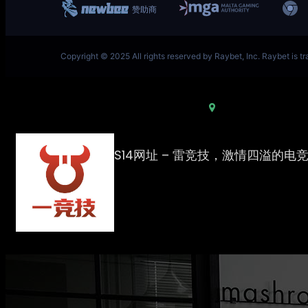
S14网址 – 雷竞技，激情四溢的