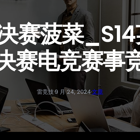
4决赛菠菜_S1
决赛电竞赛事
雷竞技
·
9 月 24, 2024
·
文章