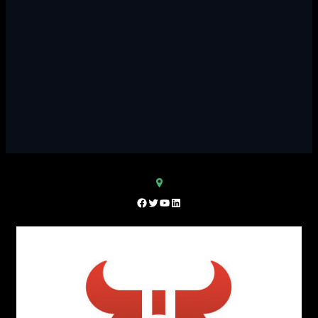
Facebook
Twitter
YouTube
LinkedIn