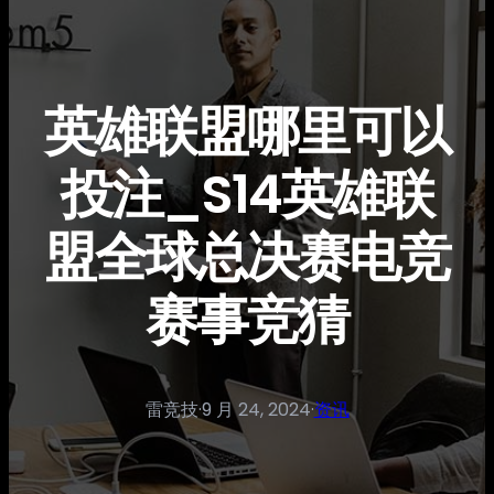
英雄联盟哪里可以
投注_S14英雄联
盟全球总决赛电竞
赛事竞猜
雷竞技
·
9 月 24, 2024
·
资讯