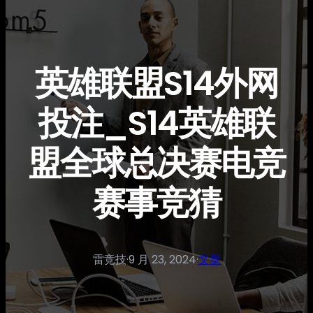
英雄联盟S14外网
投注_S14英雄联
盟全球总决赛电竞
赛事竞猜
雷竞技
·
9 月 23, 2024
·
文章