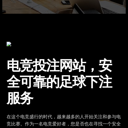
电竞投注网站，安
全可靠的足球下注
服务
在这个电竞盛行的时代，越来越多的人开始关注和参与电
竞比赛。作为一名电竞爱好者，您是否也在寻找一个安全