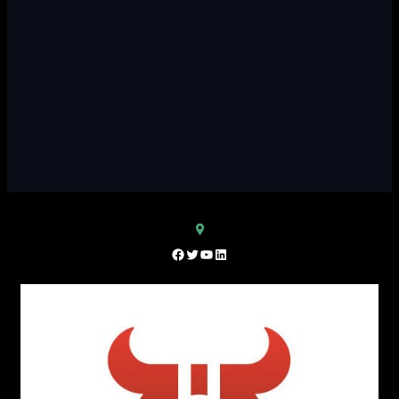
Facebook
Twitter
YouTube
LinkedIn