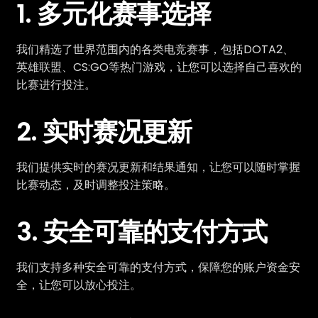
1. 多元化赛事选择
我们精选了世界范围内的各类电竞赛事，包括DOTA2、
英雄联盟、CS:GO等热门游戏，让您可以选择自己喜欢的
比赛进行投注。
2. 实时赛况更新
我们提供实时的赛况更新和结果通知，让您可以随时掌握
比赛动态，及时调整投注策略。
3. 安全可靠的支付方式
我们支持多种安全可靠的支付方式，保障您的账户资金安
全，让您可以放心投注。