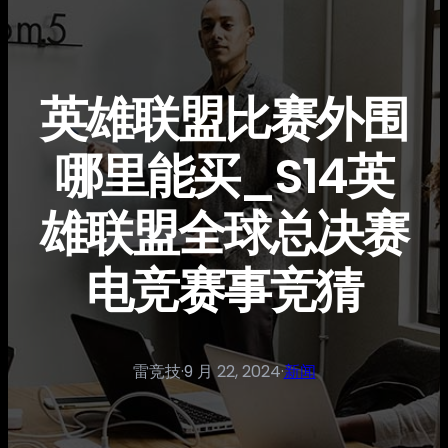
英雄联盟比赛外围
哪里能买_S14英
雄联盟全球总决赛
电竞赛事竞猜
雷竞技
·
9 月 22, 2024
·
新闻