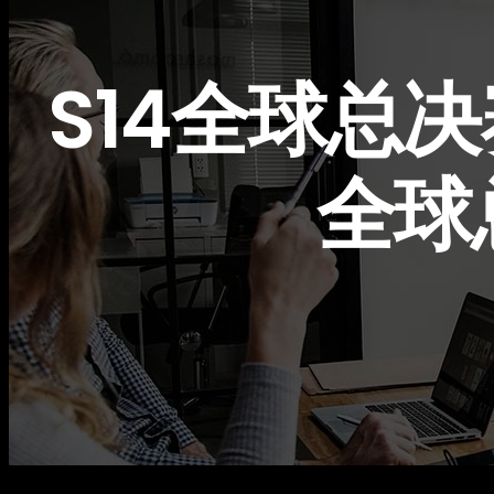
S14全球总
全球