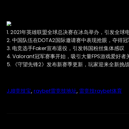
1. 2021年英雄联盟全球总决赛在冰岛举办，引发全球
2. 中国队伍在DOTA2国际邀请赛中表现抢眼，夺得冠
3. 电竞选手Faker宣布退役，引发韩国粉丝集体感叹
4. Valorant冠军赛事开始，吸引大量FPS游戏爱好者
5. 《守望先锋2》发布新赛季更新，玩家迎来全新挑
JJB竞技宝
, 
raybet雷竞技地址
, 
雷竞技raybet体育