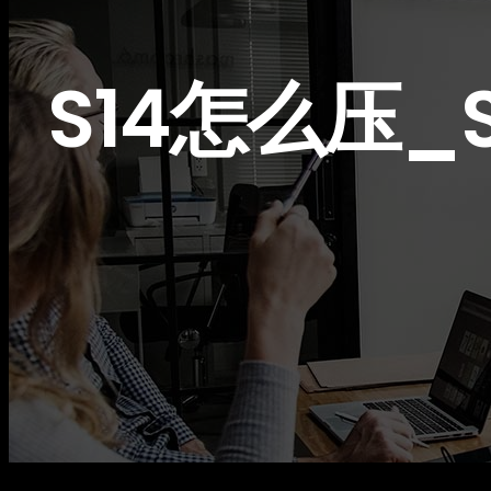
S14怎么压