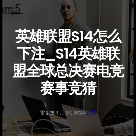
英雄联盟S14怎么
下注_S14英雄联
盟全球总决赛电竞
赛事竞猜
雷竞技
·
9 月 20, 2024
·
新闻