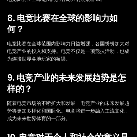
8. 电竞比赛在全球的影响力如
何？
电竞比赛在全球范围内影响力日益增强，各国纷纷加大对
电竞产业的投入和支持。电竞不仅是一项竞技活动，也成
为连接世界各地玩家的桥梁。
9. 电竞产业的未来发展趋势是怎
样的？
随着电竞市场的不断扩大和发展，电竞产业的未来发展趋
势将更加多样化和国际化。电竞将进一步融入主流文化，
成为未来世界体育的一部分。