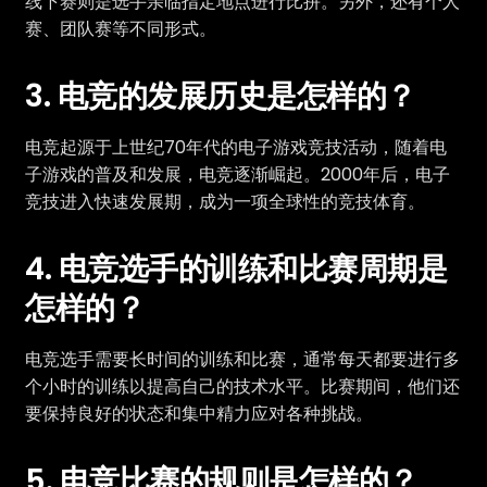
线下赛则是选手亲临指定地点进行比拼。另外，还有个人
赛、团队赛等不同形式。
3. 电竞的发展历史是怎样的？
电竞起源于上世纪70年代的电子游戏竞技活动，随着电
子游戏的普及和发展，电竞逐渐崛起。2000年后，电子
竞技进入快速发展期，成为一项全球性的竞技体育。
4. 电竞选手的训练和比赛周期是
怎样的？
电竞选手需要长时间的训练和比赛，通常每天都要进行多
个小时的训练以提高自己的技术水平。比赛期间，他们还
要保持良好的状态和集中精力应对各种挑战。
5. 电竞比赛的规则是怎样的？