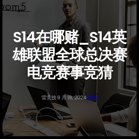
S14在哪赌_S14英
雄联盟全球总决赛
电竞赛事竞猜
雷竞技
·
9 月 18, 2024
·
资讯