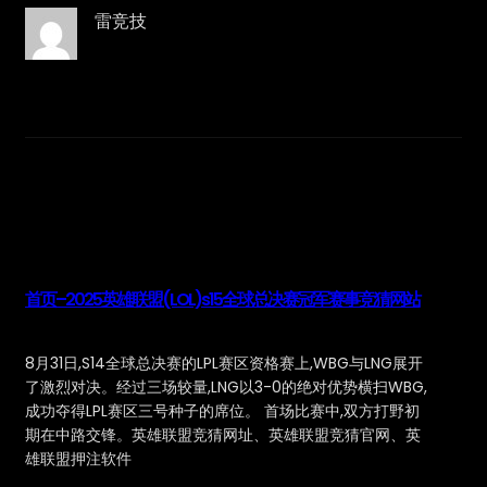
雷竞技
首页–2025英雄联盟(LOL)s15全球总决赛冠军赛事竞猜网站
8月31日,S14全球总决赛的LPL赛区资格赛上,WBG与LNG展开
了激烈对决。经过三场较量,LNG以3-0的绝对优势横扫WBG,
成功夺得LPL赛区三号种子的席位。 首场比赛中,双方打野初
期在中路交锋。英雄联盟竞猜网址、英雄联盟竞猜官网、英
雄联盟押注软件