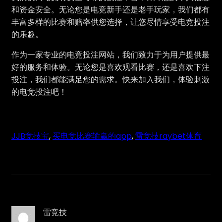
和资金安全。无论您是电竞新手还是老手玩家，我们都有
丰富多样的比赛和赔率供您选择，让您尽情享受电竞投注
的乐趣。
作为一家专业的电竞投注网站，我们致力于为用户提供最
好的服务和体验。无论您是喜欢观看比赛，还是喜欢下注
投注，我们都能满足您的需求。快来加入我们，体验刺激
的电竞投注吧！
JJB竞技宝
, 
买电竞比赛输赢的app
, 
雷竞技raybet体育
雷竞技