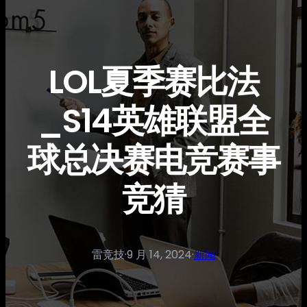
LOL夏季赛比法
_S14英雄联盟全
球总决赛电竞赛事
竞猜
雷竞技
·
9 月 14, 2024
·
新闻