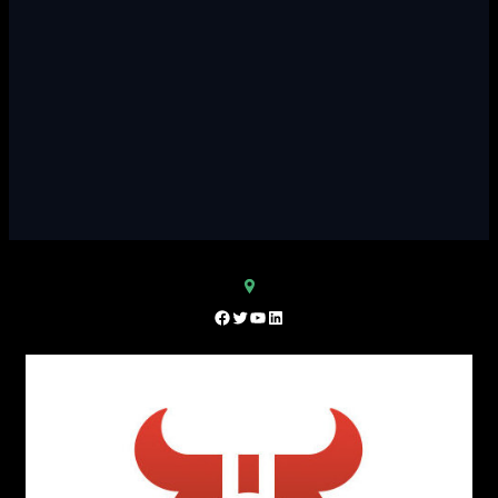
Facebook
Twitter
YouTube
LinkedIn