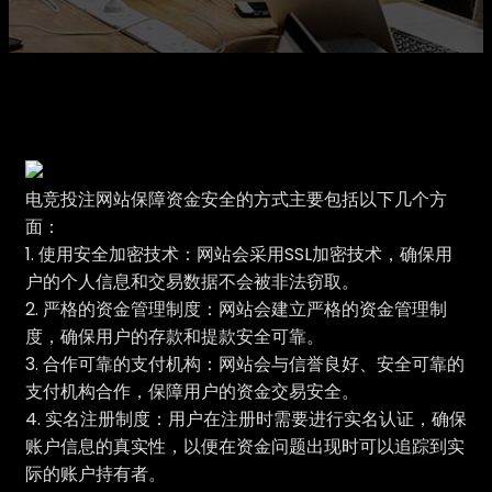
电竞投注网站保障资金安全的方式主要包括以下几个方
面：
1. 使用安全加密技术：网站会采用SSL加密技术，确保用
户的个人信息和交易数据不会被非法窃取。
2. 严格的资金管理制度：网站会建立严格的资金管理制
度，确保用户的存款和提款安全可靠。
3. 合作可靠的支付机构：网站会与信誉良好、安全可靠的
支付机构合作，保障用户的资金交易安全。
4. 实名注册制度：用户在注册时需要进行实名认证，确保
账户信息的真实性，以便在资金问题出现时可以追踪到实
际的账户持有者。