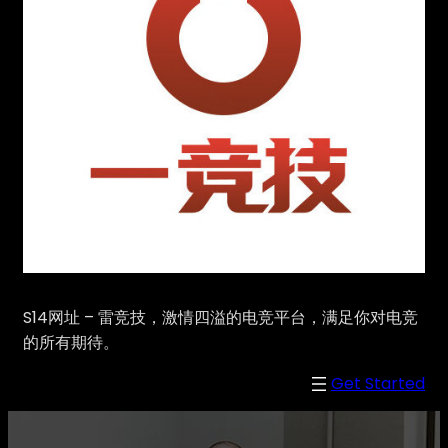
S14网址 – 雷竞技，激情四溢的电竞平台，满足你对电竞
的所有期待。
Get Started