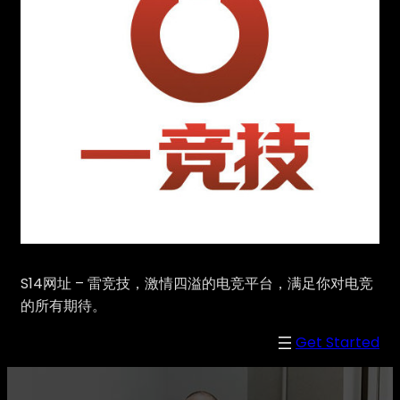
S14网址 – 雷竞技，激情四溢的电竞平台，满足你对电竞
的所有期待。
Get Started