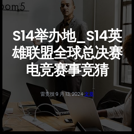
S14举办地_S14英
雄联盟全球总决赛
电竞赛事竞猜
雷竞技
·
9 月 13, 2024
·
文章