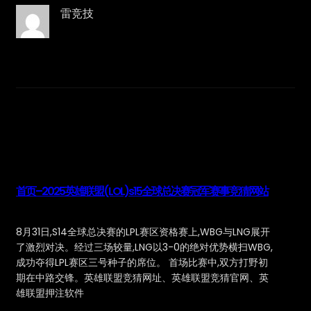
雷竞技
首页–2025英雄联盟(LOL)s15全球总决赛冠军赛事竞猜网站
8月31日,S14全球总决赛的LPL赛区资格赛上,WBG与LNG展开
了激烈对决。经过三场较量,LNG以3-0的绝对优势横扫WBG,
成功夺得LPL赛区三号种子的席位。 首场比赛中,双方打野初
期在中路交锋。英雄联盟竞猜网址、英雄联盟竞猜官网、英
雄联盟押注软件