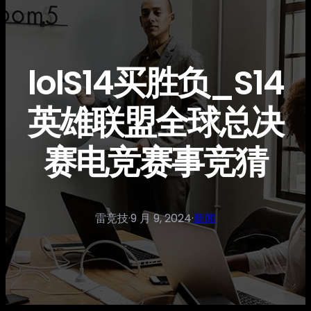
lolS14买胜负_S14
英雄联盟全球总决
赛电竞赛事竞猜
雷竞技
·
9 月 9, 2024
·
新闻