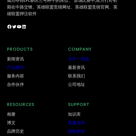
成功夺得LPL赛区三号种子的席位。 首场比赛中,双方打野初
期在中路交锋。英雄联盟竞猜网址、英雄联盟竞猜官网、英
雄联盟押注软件
Facebook
Twitter
YouTube
LinkedIn
PRODUCTS
COMPANY
新闻资讯
关于一竞技
产品展示
最新资讯
服务内容
联系我们
合作伙伴
公司地址
RESOURCES
SUPPORT
相册
知识库
博文
客服支持
品牌历史
隐私政策