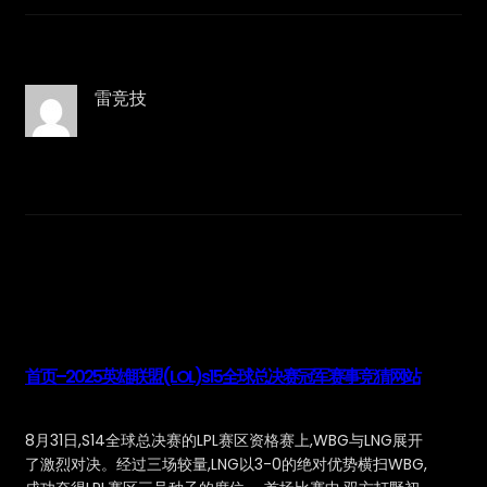
雷竞技
首页–2025英雄联盟(LOL)s15全球总决赛冠军赛事竞猜网站
8月31日,S14全球总决赛的LPL赛区资格赛上,WBG与LNG展开
了激烈对决。经过三场较量,LNG以3-0的绝对优势横扫WBG,