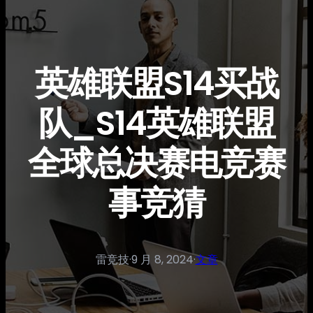
英雄联盟S14买战
队_S14英雄联盟
全球总决赛电竞赛
事竞猜
雷竞技
·
9 月 8, 2024
·
文章