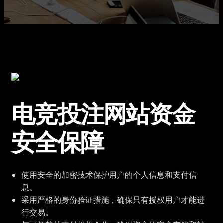
电竞投注网站资金
安全保障
使用安全的加密技术保护用户的个人信息和支付信
息。
采用严格的身份验证措施，确保只有授权用户才能进
行交易。