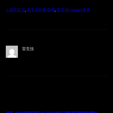
JJB竞技宝
, 
电竞实时数据网
, 
雷竞技raybet体育
雷竞技