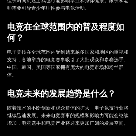
但长时间沉迷游戏也可能影响学业和身体健康。家长和老
师需要引导青少年理性参与电竞活动。
电竞在全球范围内的普及程度如
何？
电子竞技在全球范围内受到越来越多国家和地区的重视和
支持，各地举办的电竞赛事吸引了大批观众和参赛选手。
中国、韩国、美国等国家拥有庞大的电竞市场和粉丝群
体。
电竞未来的发展趋势是什么？
随着技术的不断创新和观众群体的扩大，电子竞技行业将
继续迅速发展。未来电竞赛事的规模和影响力可能会继续
增加，电竞选手和电竞产业将迎来更加广阔的发展空间。