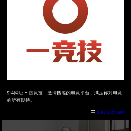
S14网址 – 雷竞技，激情四溢的电竞平台，满足你对电竞
的所有期待。
Get Started