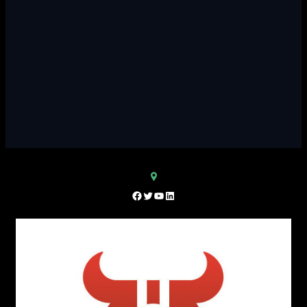
Facebook
Twitter
YouTube
LinkedIn