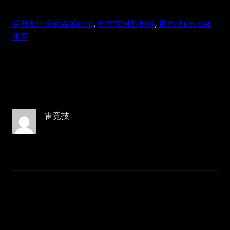
买电竞比赛输赢的app
, 
电竞实时数据网
, 
雷竞技raybet
体育
雷竞技