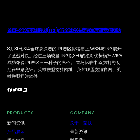
首页–2025英雄联盟(LOL)s15全球总决赛冠军赛事竞猜网站
8月31日,S14全球总决赛的LPL赛区资格赛上,WBG与LNG展开
了激烈对决。经过三场较量,LNG以3-0的绝对优势横扫WBG,
成功夺得LPL赛区三号种子的席位。 首场比赛中,双方打野初
期在中路交锋。英雄联盟竞猜网址、英雄联盟竞猜官网、英
雄联盟押注软件
Facebook
Twitter
YouTube
LinkedIn
PRODUCTS
COMPANY
新闻资讯
关于一竞技
产品展示
最新资讯