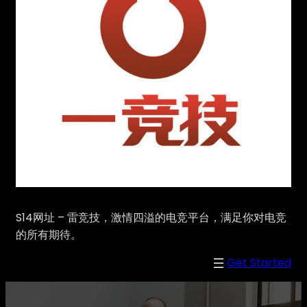
S14网址 – 雷竞技，激情四溢的电竞平台，满足你对电竞
的所有期待。
Get Started