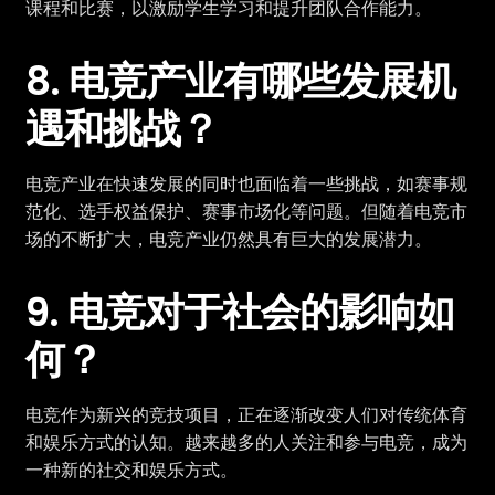
课程和比赛，以激励学生学习和提升团队合作能力。
8. 电竞产业有哪些发展机
遇和挑战？
电竞产业在快速发展的同时也面临着一些挑战，如赛事规
范化、选手权益保护、赛事市场化等问题。但随着电竞市
场的不断扩大，电竞产业仍然具有巨大的发展潜力。
9. 电竞对于社会的影响如
何？
电竞作为新兴的竞技项目，正在逐渐改变人们对传统体育
和娱乐方式的认知。越来越多的人关注和参与电竞，成为
一种新的社交和娱乐方式。