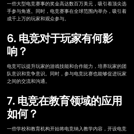
一些大型电竞赛事的奖金高达数百万美元，吸引着顶尖选
手参与角逐。同时，电竞赛事在全球范围内举办，吸引着
成千上万的玩家和观众参与。
6. 电竞对于玩家有何影
响？
电竞可以提升玩家的游戏技能和合作能力，培养玩家的团
队意识和竞争意识。同时，参与电竞比赛也能够促进玩家
之间的交流和沟通。
7. 电竞在教育领域的应用
如何？
一些学校和教育机构开始将电竞纳入教学内容，开设电竞