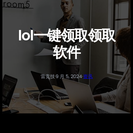
lol一键领取领取
软件
雷竞技
·
9 月 5, 2024
·
资讯