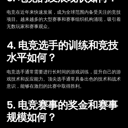
电竞在近年来快速发展，成为全球范围内备受关注的竞技
项目。越来越多的大型赛事和赛事组织机构涌现，吸引着
无数玩家和赛事观众。
4. 电竞选手的训练和竞技
水平如何？
电竞选手通常需要进行长时间的游戏训练，提升自己的游
戏技术和反应能力。顶尖选手通常具备出色的技术和战术
意识，能够在激烈的比赛中取得胜利。
5. 电竞赛事的奖金和赛事
规模如何？