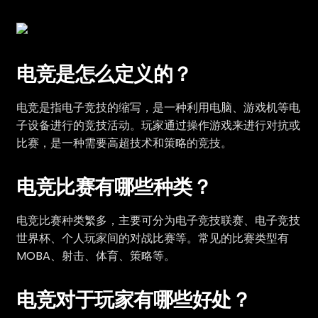
电竞是怎么定义的？
电竞是指电子竞技的缩写，是一种利用电脑、游戏机等电
子设备进行的竞技活动。玩家通过操作游戏来进行对抗或
比赛，是一种需要高超技术和策略的竞技。
电竞比赛有哪些种类？
电竞比赛种类繁多，主要可分为电子竞技联赛、电子竞技
世界杯、个人玩家间的对战比赛等。常见的比赛类型有
MOBA、射击、体育、策略等。
电竞对于玩家有哪些好处？