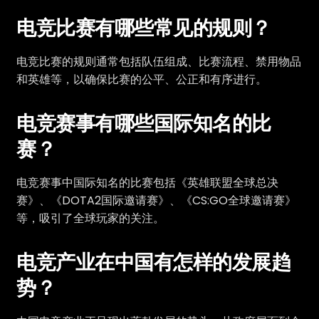
电竞比赛有哪些常见的规则？
电竞比赛的规则通常包括队伍组成、比赛流程、禁用物品
和英雄等，以确保比赛的公平、公正和有序进行。
电竞赛事有哪些国际知名的比
赛？
电竞赛事中国际知名的比赛包括《英雄联盟全球总决
赛》、《DOTA2国际邀请赛》、《CS:GO全球邀请赛》
等，吸引了全球玩家的关注。
电竞产业在中国有怎样的发展趋
势？