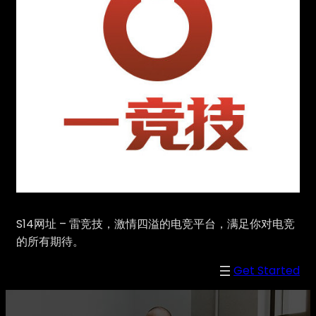
S14网址 – 雷竞技，激情四溢的电竞平台，满足你对电竞
的所有期待。
Get Started