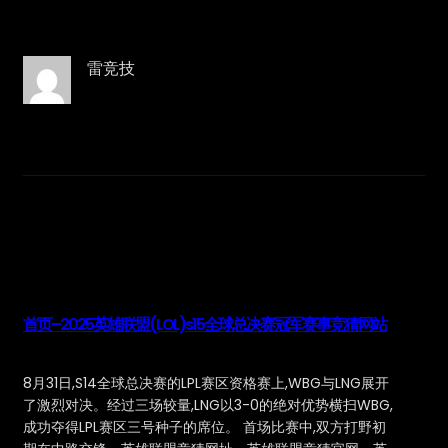
雷竞技
首页–2025英雄联盟(LOL)s15全球总决赛冠军赛事竞猜网站
8月31日,S14全球总决赛的LPL赛区资格赛上,WBG与LNG展开
了激烈对决。经过三场较量,LNG以3-0的绝对优势横扫WBG,
成功夺得LPL赛区三号种子的席位。 首场比赛中,双方打野初