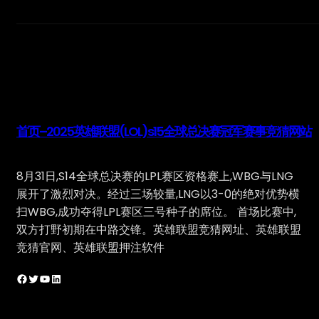
首页–2025英雄联盟(LOL)s15全球总决赛冠军赛事竞猜网站
8月31日,S14全球总决赛的LPL赛区资格赛上,WBG与LNG
展开了激烈对决。经过三场较量,LNG以3-0的绝对优势横
扫WBG,成功夺得LPL赛区三号种子的席位。 首场比赛中,
双方打野初期在中路交锋。英雄联盟竞猜网址、英雄联盟
竞猜官网、英雄联盟押注软件
Facebook
Twitter
YouTube
LinkedIn