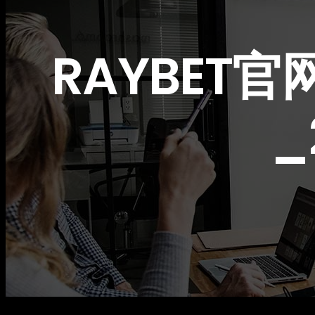
RAYBET官
_