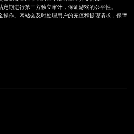
站定期进行第三方独立审计，保证游戏的公平性。
金操作。网站会及时处理用户的充值和提现请求，保障