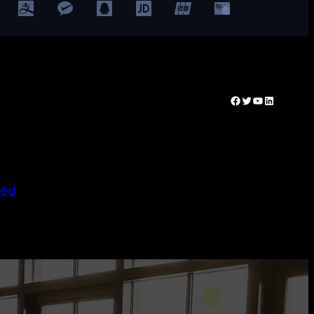
Facebook
Twitter
YouTube
LinkedIn
ted