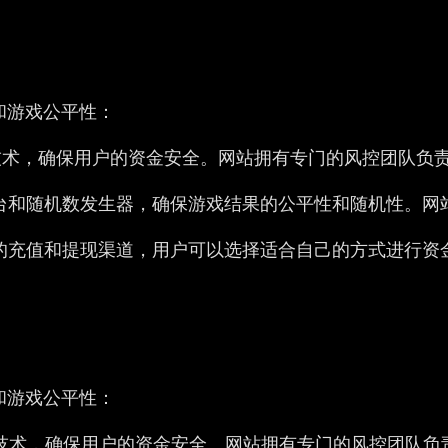
和游戏公平性：
密技术，确保用户的资金安全。网站拥有专门的风控团队负
平台和随机数发生器，确保游戏结果的公平性和随机性。
捷的充值和提现渠道，用户可以选择适合自己的方式进行
和游戏公平性：
技术，确保用户的资金安全。网站拥有专门的风控团队负