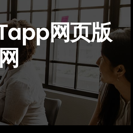
ETapp网页版
官网