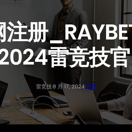
网注册_RAYB
2024雷竞技
雷竞技
·
8 月 17, 2024
·
文章