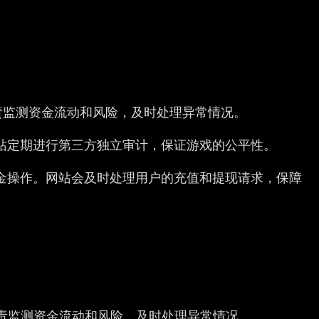
责监测资金流动和风险，及时处理异常情况。
网站定期进行第三方独立审计，保证游戏的公平性。
资金操作。网站会及时处理用户的充值和提现请求，保障
责监测资金流动和风险，及时处理异常情况。