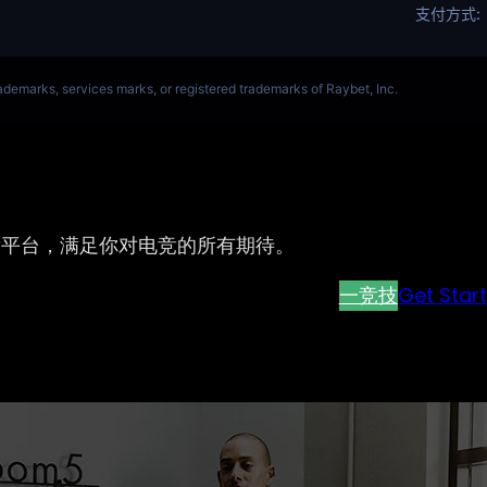
电竞平台，满足你对电竞的所有期待。
一竞技
Get Star