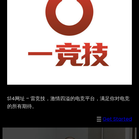
S14网址 – 雷竞技，激情四溢的电竞平台，满足你对电竞
的所有期待。
Get Started