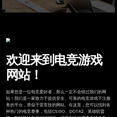
欢迎来到电竞游戏
网站！
如果您是一位电竞爱好者，那么一定不会错过我们的网
站！我们是一家致力于提供安全、可靠的电竞游戏下注服
务的平台，类似于雷竞技的网站。在这里，您可以找到各
种热门的电竞赛事，包括CS:GO、DOTA2、英雄联盟