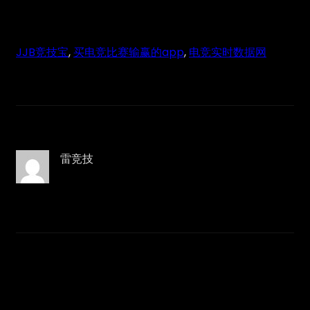
JJB竞技宝
, 
买电竞比赛输赢的app
, 
电竞实时数据网
雷竞技