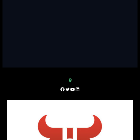
Facebook
Twitter
YouTube
LinkedIn