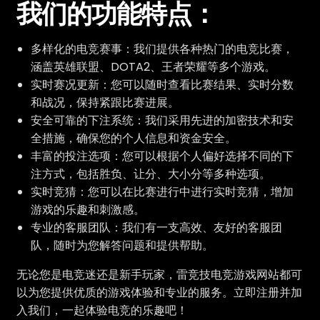
我们的功能特点：
多样化的电竞赛事：我们提供各种热门的电竞比赛，
涵盖英雄联盟、DOTA2、王者荣耀等多个游戏。
实时赛况更新：您可以随时查看比赛结果、实时分数
和战况，保持紧跟比赛进展。
安全可靠的下注系统：我们采用先进的加密技术和安
全措施，确保您的个人信息和资金安全。
丰富的投注选项：您可以根据个人偏好选择不同的下
注方式，包括胜负、让分、大小分等多种选项。
实时竞猜：您可以在比赛进行中进行实时竞猜，增加
游戏的乐趣和刺激感。
专业的客服团队：我们有一支高效、友好的客服团
队，随时为您解答问题和提供帮助。
无论您是电竞迷还是新手玩家，雷竞技电竞游戏网站都可
以为您提供优质的游戏体验和专业的服务。立即注册并加
入我们，一起体验电竞的乐趣吧！