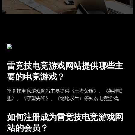
雷竞技电竞游戏网站提供哪些主
要的电竞游戏？
雷竞技电竞游戏网站主要提供《王者荣耀》、《英雄联
盟》、《守望先锋》、《绝地求生》等知名电竞游戏。
如何注册成为雷竞技电竞游戏网
站的会员？