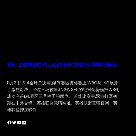
首页–2025英雄联盟(LOL)s15全球总决赛冠军赛事竞猜网站
8月31日,S14全球总决赛的LPL赛区资格赛上,WBG与LNG展开
了激烈对决。经过三场较量,LNG以3-0的绝对优势横扫WBG,
成功夺得LPL赛区三号种子的席位。 首场比赛中,双方打野初
期在中路交锋。英雄联盟竞猜网址、英雄联盟竞猜官网、英
雄联盟押注软件
Facebook
Twitter
YouTube
LinkedIn