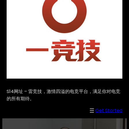
S14网址 – 雷竞技，激情四溢的电竞平台，满足你对电竞
的所有期待。
Get Started