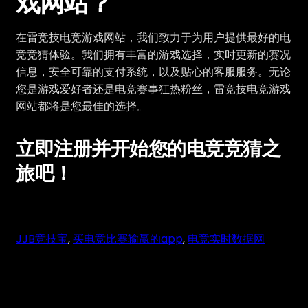
戏网站？
在雷竞技电竞游戏网站，我们致力于为用户提供最好的电
竞竞猜体验。我们拥有丰富的游戏选择，实时更新的赛况
信息，安全可靠的支付系统，以及贴心的客服服务。无论
您是游戏爱好者还是电竞赛事狂热粉丝，雷竞技电竞游戏
网站都将是您最佳的选择。
立即注册并开始您的电竞竞猜之
旅吧！
JJB竞技宝
, 
买电竞比赛输赢的app
, 
电竞实时数据网