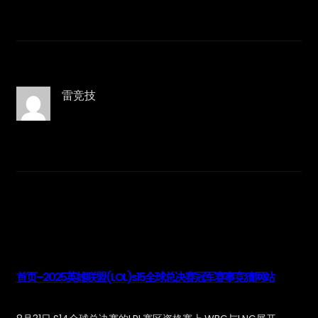
雷竞技
首页–2025英雄联盟(LOL)s15全球总决赛冠军赛事竞猜网站