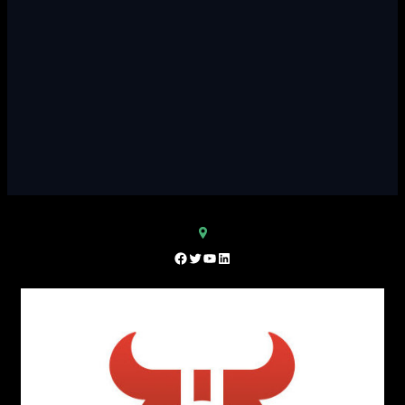
Facebook
Twitter
YouTube
LinkedIn