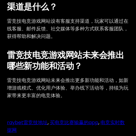
渠道是什么？
雷竞技电竞游戏网站设有客服支持渠道，玩家可以通过在
线客服、邮件反馈、社交媒体等多种方式联系客服团队，
获得帮助和解决问题。
雷竞技电竞游戏网站未来会推出
哪些新功能和活动？
雷竞技电竞游戏网站未来会推出更多新功能和活动，如新
增游戏模式、优化用户体验、举办线下活动等，持续为玩
家带来更丰富的电竞体验。
raybet雷竞技地址
, 
买电竞比赛输赢的app
, 
电竞实时数
据网