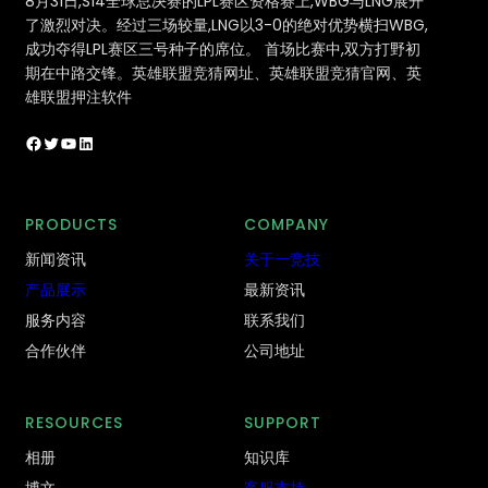
8月31日,S14全球总决赛的LPL赛区资格赛上,WBG与LNG展开
了激烈对决。经过三场较量,LNG以3-0的绝对优势横扫WBG,
成功夺得LPL赛区三号种子的席位。 首场比赛中,双方打野初
期在中路交锋。英雄联盟竞猜网址、英雄联盟竞猜官网、英
雄联盟押注软件
Facebook
Twitter
YouTube
LinkedIn
PRODUCTS
COMPANY
新闻资讯
关于一竞技
产品展示
最新资讯
服务内容
联系我们
合作伙伴
公司地址
RESOURCES
SUPPORT
相册
知识库
博文
客服支持