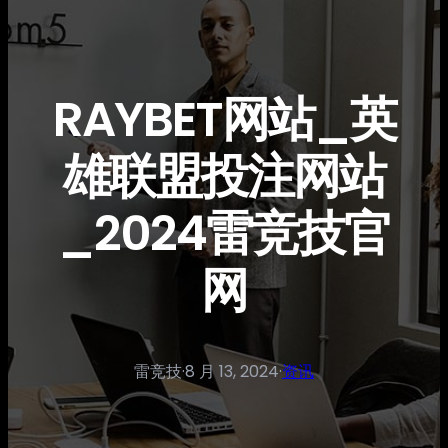
RAYBET网站_英
雄联盟投注网站
_2024雷竞技官
网
雷竞技
·
8 月 13, 2024
·
资讯