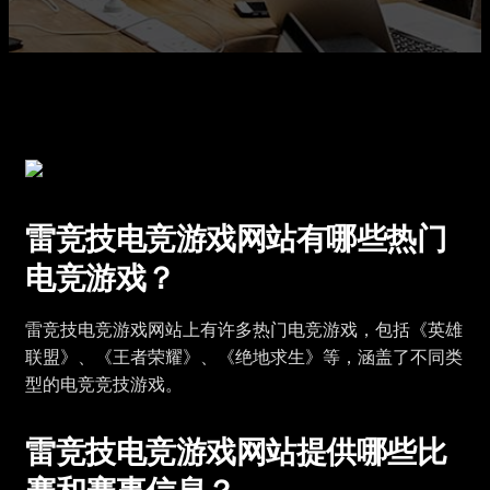
雷竞技电竞游戏网站有哪些热门
电竞游戏？
雷竞技电竞游戏网站上有许多热门电竞游戏，包括《英雄
联盟》、《王者荣耀》、《绝地求生》等，涵盖了不同类
型的电竞竞技游戏。
雷竞技电竞游戏网站提供哪些比