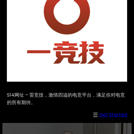
S14网址 – 雷竞技，激情四溢的电竞平台，满足你对电竞
的所有期待。
Get Started