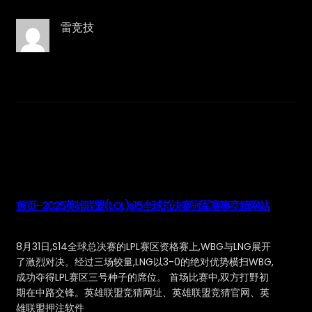
雷竞技
首页–2025英雄联盟(LOL)s15全球总决赛冠军赛事竞猜网站
8月31日,S14全球总决赛的LPL赛区资格赛上,WBG与LNG展开
了激烈对决。经过三场较量,LNG以3-0的绝对优势横扫WBG,
成功夺得LPL赛区三号种子的席位。 首场比赛中,双方打野初
期在中路交锋。英雄联盟竞猜网址、英雄联盟竞猜官网、英
雄联盟押注软件