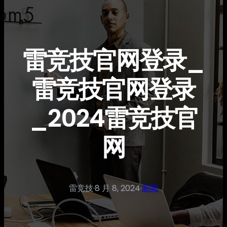
雷竞技官网登录_
雷竞技官网登录
_2024雷竞技官
网
雷竞技
·
8 月 8, 2024
·
新闻