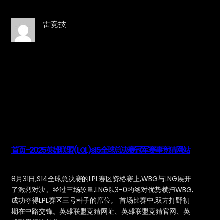
雷竞技
首页–2025英雄联盟(LOL)s15全球总决赛冠军赛事竞猜网站
8月31日,S14全球总决赛的LPL赛区资格赛上,WBG与LNG展开
了激烈对决。经过三场较量,LNG以3-0的绝对优势横扫WBG,
成功夺得LPL赛区三号种子的席位。 首场比赛中,双方打野初
期在中路交锋。英雄联盟竞猜网址、英雄联盟竞猜官网、英