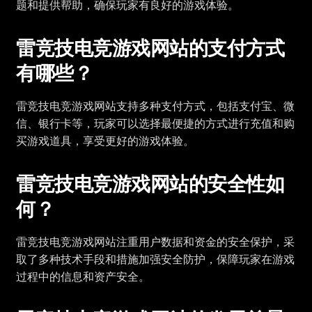
题和提供帮助，确保玩家有良好的游戏体验。
雷竞技电竞游戏网站的支付方式
有哪些？
雷竞技电竞游戏网站支持多种支付方式，包括支付宝、微
信、银行卡等，玩家可以选择最便捷的方式进行充值和购
买游戏道具，享受更好的游戏体验。
雷竞技电竞游戏网站的安全性如
何？
雷竞技电竞游戏网站注重用户数据和资金的安全保护，采
取了多种技术手段和措施加强安全防护，保障玩家在游戏
过程中的信息和资产安全。