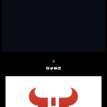
Facebook
Twitter
YouTube
LinkedIn