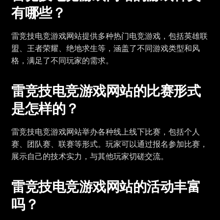
有哪些？
雷竞技电竞游戏网站提供多种热门电竞游戏，包括英雄联
盟、王者荣耀、绝地求生等，涵盖了不同游戏类型和风
格，满足了不同玩家的需求。
雷竞技电竞游戏网站的比赛形式
是怎样的？
雷竞技电竞游戏网站举办各种线上线下比赛，包括个人
赛、团队赛、联赛等形式。玩家可以通过报名参加比赛，
展示自己的技术实力，与其他玩家切磋交流。
雷竞技电竞游戏网站的活动丰富
吗？