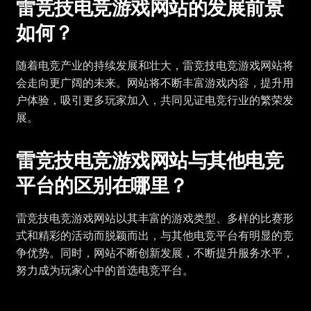
雷竞技电竞游戏网站的发展前景
如何？
随着电竞产业的持续发展和壮大，雷竞技电竞游戏网站将
会走向更广阔的未来。网站将不断丰富游戏内容，提升用
户体验，吸引更多玩家加入，共同见证电竞行业的繁荣发
展。
雷竞技电竞游戏网站与其他电竞
平台的区别在哪里？
雷竞技电竞游戏网站以其丰富的游戏类型、多样的比赛形
式和精彩的活动而脱颖而出，与其他电竞平台有明显的竞
争优势。同时，网站不断创新发展，不断提升服务水平，
努力成为玩家心中的首选电竞平台。