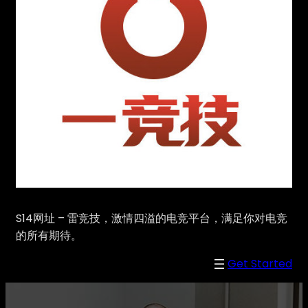
S14网址 – 雷竞技，激情四溢的电竞平台，满足你对电竞
的所有期待。
Get Started