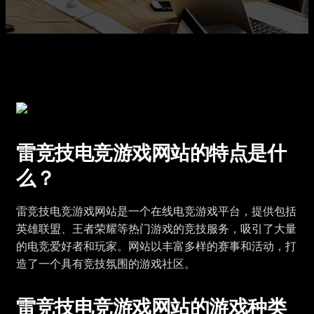
雷竞技电竞游戏网站的特点是什
么？
雷竞技电竞游戏网站是一个在线电竞游戏平台，提供包括
英雄联盟、王者荣耀等热门游戏的竞技服务，吸引了大量
的电竞爱好者和玩家。网站以丰富多样的赛事和活动，打
造了一个具有竞技氛围的游戏社区。
雷竞技电竞游戏网站的游戏种类