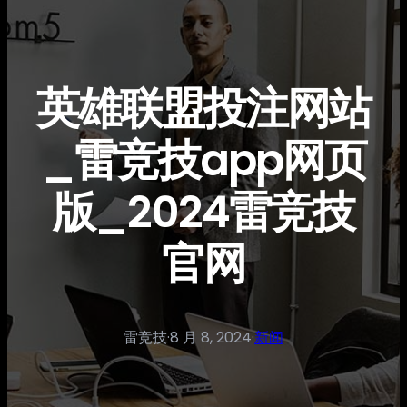
英雄联盟投注网站
_雷竞技app网页
版_2024雷竞技
官网
雷竞技
·
8 月 8, 2024
·
新闻