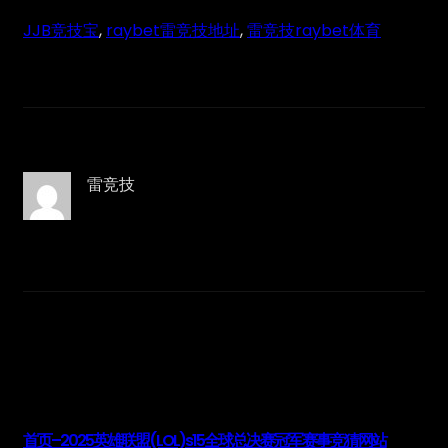
JJB竞技宝
, 
raybet雷竞技地址
, 
雷竞技raybet体育
雷竞技
首页–2025英雄联盟(LOL)s15全球总决赛冠军赛事竞猜网站