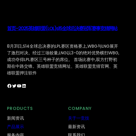
首页–2025英雄联盟(LOL)s15全球总决赛冠军赛事竞猜网站
8月31日,S14全球总决赛的LPL赛区资格赛上,WBG与LNG展开
了激烈对决。经过三场较量,LNG以3-0的绝对优势横扫WBG,
成功夺得LPL赛区三号种子的席位。 首场比赛中,双方打野初
期在中路交锋。英雄联盟竞猜网址、英雄联盟竞猜官网、英
雄联盟押注软件
Facebook
Twitter
YouTube
LinkedIn
PRODUCTS
COMPANY
新闻资讯
关于一竞技
产品展示
最新资讯
服务内容
联系我们