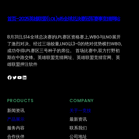
首页–2025英雄联盟(LOL)s15全球总决赛冠军赛事竞猜网站
8月31日,S14全球总决赛的LPL赛区资格赛上,WBG与LNG展开
了激烈对决。经过三场较量,LNG以3-0的绝对优势横扫WBG,
成功夺得LPL赛区三号种子的席位。 首场比赛中,双方打野初
期在中路交锋。英雄联盟竞猜网址、英雄联盟竞猜官网、英
雄联盟押注软件
Facebook
Twitter
YouTube
LinkedIn
PRODUCTS
COMPANY
新闻资讯
关于一竞技
产品展示
最新资讯
服务内容
联系我们
合作伙伴
公司地址