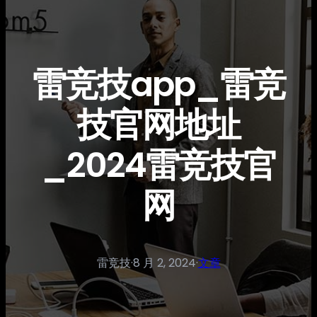
雷竞技app_雷竞
技官网地址
_2024雷竞技官
网
雷竞技
·
8 月 2, 2024
·
文章