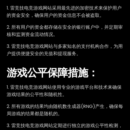
1. 雷竞技电竞游戏网站采用最先进的加密技术来保护用户
的资金安全，确保用户的资金信息不会被盗取。
2. 所有用户的资金都存储在安全的银行账户中，并定期审
核和监测资金流动情况。
3. 雷竞技电竞游戏网站与多家知名的支付机构合作，为用
户提供便捷安全的充值和提现服务。
游戏公平保障措施：
1. 雷竞技电竞游戏网站使用专业的游戏平台和技术来确保
游戏结果的公平性和随机性。
2. 所有游戏的结果均由随机数生成器(RNG)产生，确保每
局游戏的结果都是随机的。
3. 雷竞技电竞游戏网站定期进行独立的游戏公平性检测，