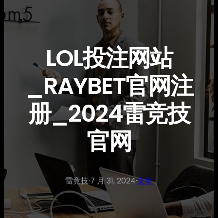
LOL投注网站
_RAYBET官网注
册_2024雷竞技
官网
雷竞技
·
7 月 31, 2024
·
文章