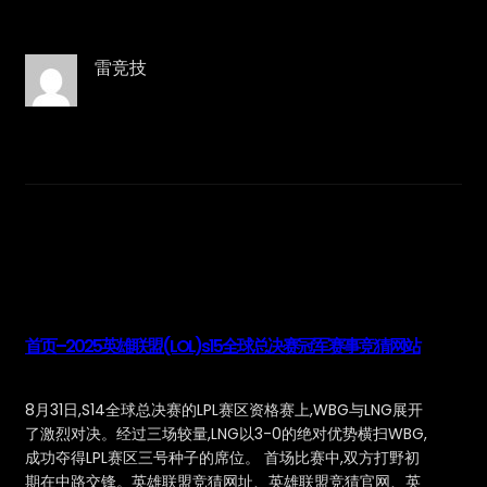
雷竞技
首页–2025英雄联盟(LOL)s15全球总决赛冠军赛事竞猜网站
8月31日,S14全球总决赛的LPL赛区资格赛上,WBG与LNG展开
了激烈对决。经过三场较量,LNG以3-0的绝对优势横扫WBG,
成功夺得LPL赛区三号种子的席位。 首场比赛中,双方打野初
期在中路交锋。英雄联盟竞猜网址、英雄联盟竞猜官网、英