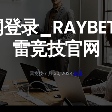
网登录_RAYBET
雷竞技官网
雷竞技
·
7 月 30, 2024
·
资讯