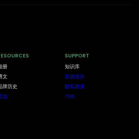
RESOURCES
SUPPORT
相册
知识库
博文
客服支持
品牌历史
隐私政策
导览
TOS