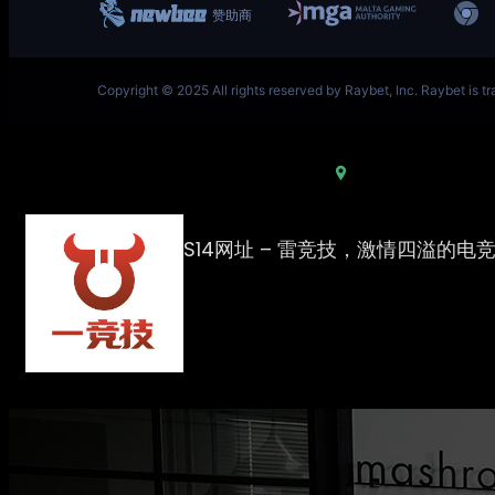
S14网址 – 雷竞技，激情四溢的