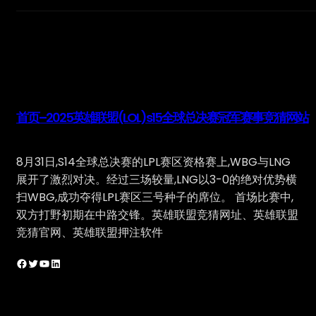
首页–2025英雄联盟(LOL)s15全球总决赛冠军赛事竞猜网站
8月31日,S14全球总决赛的LPL赛区资格赛上,WBG与LNG
展开了激烈对决。经过三场较量,LNG以3-0的绝对优势横
扫WBG,成功夺得LPL赛区三号种子的席位。 首场比赛中,
双方打野初期在中路交锋。英雄联盟竞猜网址、英雄联盟
竞猜官网、英雄联盟押注软件
Facebook
Twitter
YouTube
LinkedIn