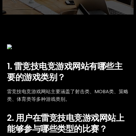
1. 雷竞技电竞游戏网站有哪些主
要的游戏类别？
雷竞技电竞游戏网站主要涵盖了射击类、MOBA类、策略
类、体育类等多种游戏类别。
2. 用户在雷竞技电竞游戏网站上
能够参与哪些类型的比赛？