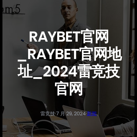
RAYBET官网
_RAYBET官网地
址_2024雷竞技
官网
雷竞技
·
7 月 29, 2024
·
新闻