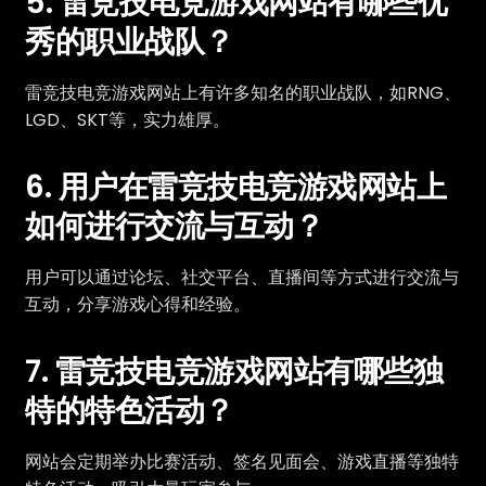
5. 雷竞技电竞游戏网站有哪些优
秀的职业战队？
雷竞技电竞游戏网站上有许多知名的职业战队，如RNG、
LGD、SKT等，实力雄厚。
6. 用户在雷竞技电竞游戏网站上
如何进行交流与互动？
用户可以通过论坛、社交平台、直播间等方式进行交流与
互动，分享游戏心得和经验。
7. 雷竞技电竞游戏网站有哪些独
特的特色活动？
网站会定期举办比赛活动、签名见面会、游戏直播等独特