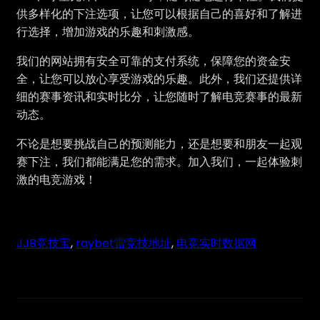
供多样化的下注选项，让您可以根据自己的喜好和了解进
行选择，增加游戏的乐趣和刺激感。
我们的网站拥有安全可靠的支付系统，保障您的资金安
全，让您可以放心享受游戏的乐趣。此外，我们还提供详
细的赛事资讯和实时比分，让您随时了解电竞赛事的最新
动态。
不论是想要挑战自己的预测能力，还是想要和朋友一起观
赛下注，我们都能满足您的需求。加入我们，一起体验刺
激的电竞游戏！
JJB竞技宝
, 
raybet雷竞技地址
, 
电竞实时数据网