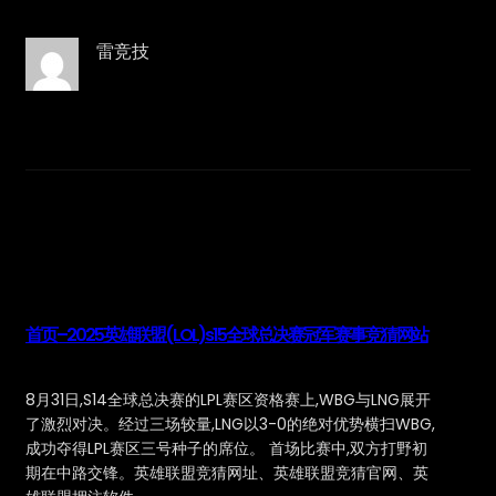
雷竞技
首页–2025英雄联盟(LOL)s15全球总决赛冠军赛事竞猜网站
8月31日,S14全球总决赛的LPL赛区资格赛上,WBG与LNG展开
了激烈对决。经过三场较量,LNG以3-0的绝对优势横扫WBG,
成功夺得LPL赛区三号种子的席位。 首场比赛中,双方打野初
期在中路交锋。英雄联盟竞猜网址、英雄联盟竞猜官网、英