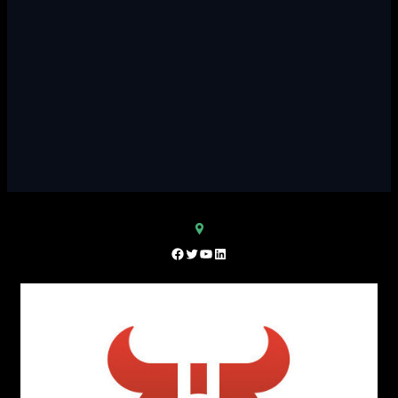
Facebook
Twitter
YouTube
LinkedIn