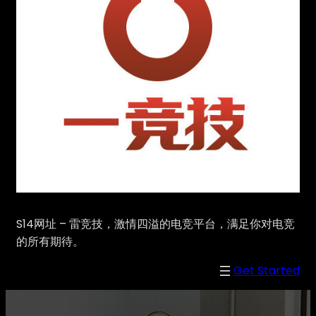
S14网址 – 雷竞技，激情四溢的电竞平台，满足你对电竞
的所有期待。
Get Started