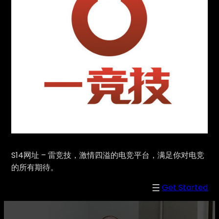
S14网址 – 雷竞技，激情四溢的电竞平台，满足你对电竞
的所有期待。
Get Started