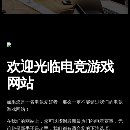
欢迎光临电竞游戏
网站
如果您是一名电竞爱好者，那么一定不能错过我们的电竞
游戏网站！
在我们的网站上，您可以找到最新最热门的电竞赛事，无
论您是新手还是老手，我们都有适合您的下注选项。