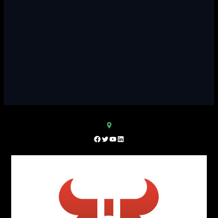
Facebook
Twitter
YouTube
LinkedIn