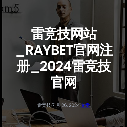
雷竞技网站
_RAYBET官网注
册_2024雷竞技
官网
雷竞技
·
7 月 26, 2024
·
文章