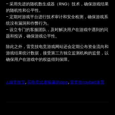
– 采用先进的随机数生成器（RNG）技术，确保游戏结果
的随机性和公平性。
– 定期对游戏平台进行技术审计和安全检测，确保游戏系
统没有漏洞和作弊行为。
– 设立专门的客服团队，及时解决用户在游戏中遇到的问
题和投诉，确保游戏公平性。
除此之外，雷竞技电竞游戏网站还会定期公布资金流向和
游戏结果统计数据，接受第三方独立监测机构的监督，以
确保用户在游戏中的权益得到保障。
JJB竞技宝
, 
买电竞比赛输赢的app
, 
雷竞技raybet体育