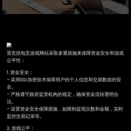
雷竞技电竞游戏网站采取多重措施来保障资金安全和游戏
公平性：
1. 资金安全：
– 采用SSL加密技术保障用户的个人信息和交易数据的安
全。
– 严格遵守政府监管机构的规定，确保资金流转透明合
法。
– 设置资金安全保障措施，如限制提现次数和金额，实时
监控交易记录等。
2. 游戏公平：