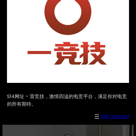
S14网址 – 雷竞技，激情四溢的电竞平台，满足你对电竞
的所有期待。
Get Started