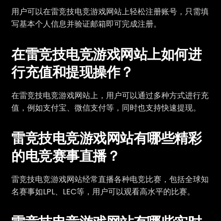
用户可以在雷竞技电竞游戏网站上轻松注册账号，只需填
写基本个人信息并验证邮箱即可完成注册。
在雷竞技电竞游戏网站上如何进
行充值和提现操作？
在雷竞技电竞游戏网站上，用户可以通过多种方式进行充
值，例如支付宝、微信支付等，同时也支持快速提现。
雷竞技电竞游戏网站有哪些精彩
的电竞赛事直播？
雷竞技电竞游戏网站经常直播各种电竞比赛，包括全球知
名赛事如LPL、LEC等，用户可以观看高水平的比赛。