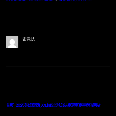
雷竞技
首页–2025英雄联盟(LOL)s15全球总决赛冠军赛事竞猜网站