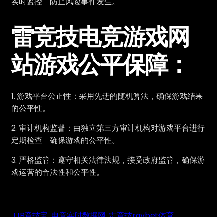
实时监控，防止风险事件发生。
雷竞技电竞游戏网
站游戏公平保障：
1. 游戏平台公正性：采用先进的随机算法，确保游戏结果
的公平性。
2. 审计机构监督：由独立第三方审计机构对游戏平台进行
定期检查，确保游戏的公平性。
3. 严格监管：遵守相关法律法规，接受政府监管，确保游
戏运营的合法性和公平性。
JJB竞技宝
, 
电竞实时数据网
, 
雷竞技raybet体育