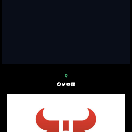
Facebook
Twitter
YouTube
LinkedIn