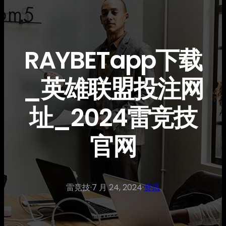
RAYBETapp下载
_英雄联盟投注网
址_2024雷竞技
官网
雷竞技
·
7 月 24, 2024
·
资讯