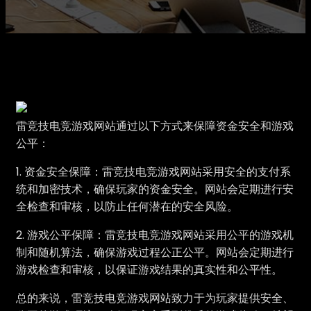
雷竞技电竞游戏网站通过以下方式来保障资金安全和游戏
公平：
1. 资金安全保障：雷竞技电竞游戏网站采用安全的支付系
统和加密技术，确保玩家的资金安全。网站会定期进行安
全检查和审核，以防止任何潜在的安全风险。
2. 游戏公平保障：雷竞技电竞游戏网站采用公平的游戏机
制和随机算法，确保游戏过程公正公平。网站会定期进行
游戏检查和审核，以保证游戏结果的真实性和公平性。
总的来说，雷竞技电竞游戏网站致力于为玩家提供安全、