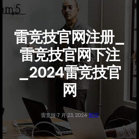
雷竞技官网注册_
雷竞技官网下注
_2024雷竞技官
网
雷竞技
·
7 月 23, 2024
·
新闻