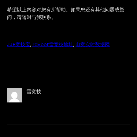
希望以上内容对您有所帮助。如果您还有其他问题或疑
问，请随时与我联系。
JJB竞技宝
, 
raybet雷竞技地址
, 
电竞实时数据网
雷竞技