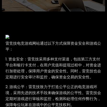
雷竞技电竞游戏网站通过以下方式保障资金安全和游戏公
平：
1. 资金安全：雷竞技采用多种支付渠道，包括第三方支付
平台和银行卡支付，在用户充值和提现过程中，对资金进
行加密处理，保障用户资金的安全性。同时，雷竞技也会
定期进行安全审计和监控，确保资金交易的安全性。
2. 游戏公平：雷竞技致力于打造公平公正的电竞游戏环
境，采用先进的技术手段来确保游戏的公平性。雷竞技会
定期对游戏进行审核和监控，检测和处理任何作弊行为，
保障每位玩家在游戏中的公平竞技权利。