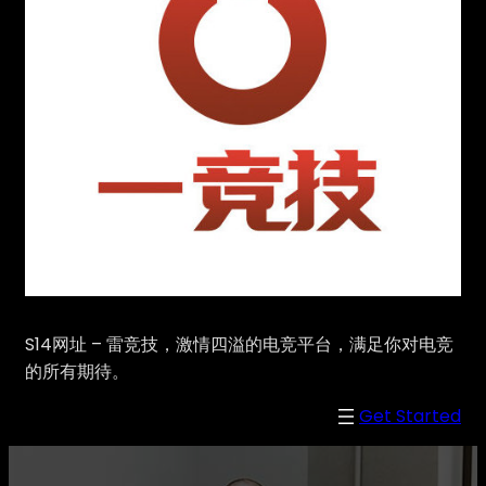
S14网址 – 雷竞技，激情四溢的电竞平台，满足你对电竞
的所有期待。
Get Started