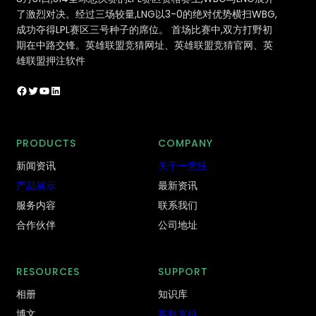
了激烈对决。经过三场较量,LNG以3-0的绝对优势横扫WBG,
成功夺得LPL赛区三号种子的席位。 首场比赛中,双方打野初
期在中路交锋。英雄联盟竞猜网址、英雄联盟竞猜官网、英
雄联盟押注软件
Facebook
Twitter
YouTube
LinkedIn
PRODUCTS
COMPANY
新闻资讯
关于一竞技
产品展示
最新资讯
服务内容
联系我们
合作伙伴
公司地址
RESOURCES
SUPPORT
相册
知识库
博文
客服支持